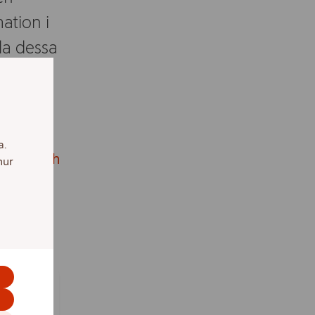
ation i
lla dessa
te alla.
a.
gifter och
hur