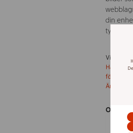
webblagr
din enhet
typer av 
Vissa kako
I
Här hittar
De
för vilka s
Ändra dina
Olika ty
Nödvändig