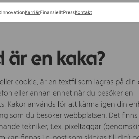
t
Innovation
Karriär
Finansiellt
Press
Kontakt
 är en kaka?
eller cookie, är en textfil som lagras på din 
efon eller annan enhet när du besöker en
s. Kakor används för att känna igen din en
ng som du besöker webbplatsen. Det finns
nande tekniker, t.ex. pixeltaggar (genomski
m kan finnas i e-post som skickas till dig) o