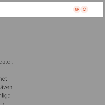
Avbryt
dator,
het
 även
nliga
ch