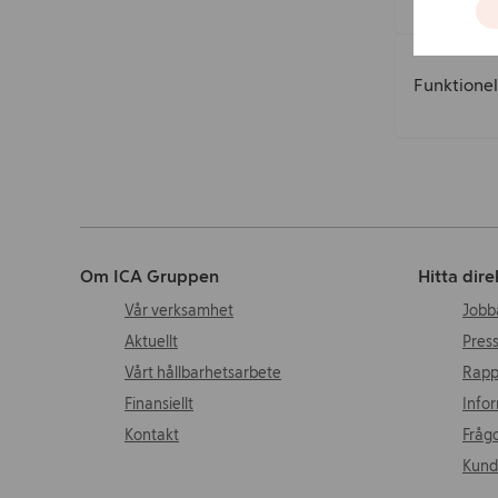
Funktionel
Om ICA Gruppen
Hitta dire
Vår verksamhet
Jobb
Aktuellt
Pres
Vårt hållbarhetsarbete
Rapp
Finansiellt
Infor
Kontakt
Frågo
Kund