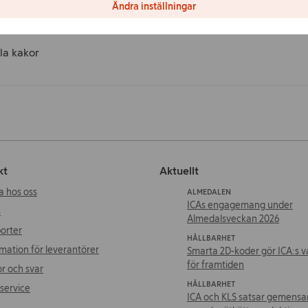
Ändra inställningar
la kakor
kt
Aktuellt
a hos oss
ALMEDALEN
ICAs engagemang under
s
Almedalsveckan 2026
orter
HÅLLBARHET
mation för leverantörer
Smarta 2D-koder gör ICA:s v
för framtiden
r och svar
HÅLLBARHET
service
ICA och KLS satsar gemens