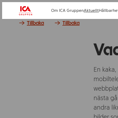
Om ICA Gruppen
Aktuellt
Hållbarhe
Tillbaka
Tillbaka
Vad
En kaka, 
mobiltel
webbplat
nästa gå
andra lik
bilder so