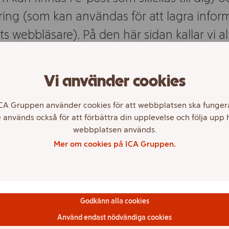
ing (som kan användas för att lagra inform
s webbläsare). På den här sidan kallar vi a
tekniker för "kakor".
Vi använder cookies
r innehåller personuppgifter, t.ex. IP-adress, men in
CA Gruppen använder cookies för att webbplatsen ska funger
 du information om hur vi hanterar dina personupp
 används också för att förbättra din upplevelse och följa upp 
webbplatsen används.
yften ›
Mer om cookies på ICA Gruppen.
 inställningar för cookies ›
per av kakor
Godkänn alla cookies
Använd endast nödvändiga cookies
a kakor