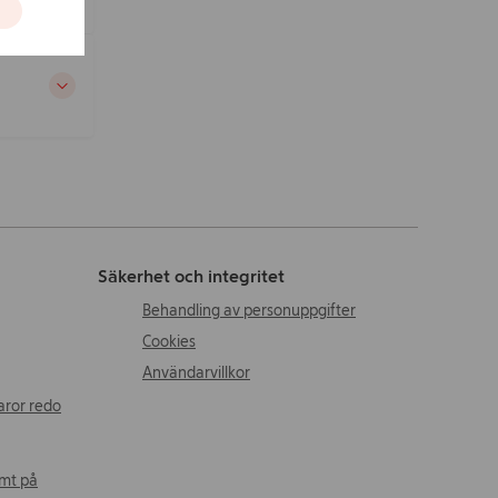
Säkerhet och integritet
Behandling av personuppgifter
Cookies
Användarvillkor
aror redo
amt på