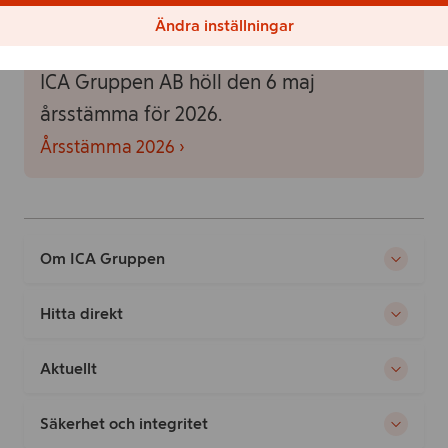
Ändra inställningar
Årsstämma 2026
ICA Gruppen AB höll den 6 maj
årsstämma för 2026.
Årsstämma 2026 ›
Om ICA Gruppen
Hitta direkt
Aktuellt
Säkerhet och integritet