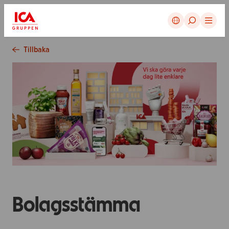
Avbryt
Tillbaka
Bolagsstämma