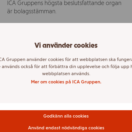
ICA Gruppens högsta beslutsfattande organ
är bolagsstämman.
På bolagsstämma utövar aktieägarna sin
rösträtt i nyckelfrågor, till exempel
Vi använder cookies
fastställande av resultat- och balansräkningar,
disposition av bolagets resultat, beviljande av
CA Gruppen använder cookies för att webbplatsen ska funger
 används också för att förbättra din upplevelse och följa upp 
ansvarsfrihet för styrelsens ledamöter och
webbplatsen används.
verkställande direktör, val av
Mer om cookies på ICA Gruppen.
styrelseledamöter och revisorer samt
ersättning till styrelsen och revisorerna.
Godkänn alla cookies
Använd endast nödvändiga cookies