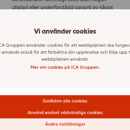
uttalad eller underförstådd garanti av något
slag. ICA Gruppen kan under inga som helst
omständigheter hållas ansvarigt för de skador,
Vi använder cookies
direkt eller indirekt av vad slag det vara må
(inklusive, men inte begränsat till, förlorad
CA Gruppen använder cookies för att webbplatsen ska funger
produktion, förlorade avtal, inkomster, data,
 används också för att förbättra din upplevelse och följa upp 
förlorad information eller produktionsavbrott)
webbplatsen används.
som på något sätt har ett samband med
Mer om cookies på ICA Gruppen.
nyttjandet av eller oförmågan att kunna nyttja
hemsidan eller dess innehåll eller som på
något sätt har ett samband med dessa villkor.
Detta gäller även om ICA Gruppen blivit
Godkänn alla cookies
informerat om möjligheten att sådan skada
Använd endast nödvändiga cookies
skulle kunna uppstå.
Ändra inställningar
Länkar till externa hemsidor