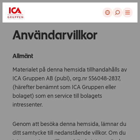
Avbryt
Användarvillkor
Allmänt
Materialet på denna hemsida tillhandahålls av
ICA Gruppen AB (publ), org.nr 556048-2837,
(härefter benämnt som ICA Gruppen eller
bolaget) som en service till bolagets
intressenter.
Genom att besöka denna hemsida, lämnar du
ditt samtycke till nedanstående villkor. Om du