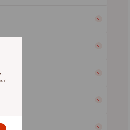
a.
hur