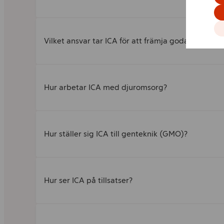
Vilket ansvar tar ICA för att främja goda matvano
Hur arbetar ICA med djuromsorg?
Hur ställer sig ICA till genteknik (GMO)?
Hur ser ICA på tillsatser?