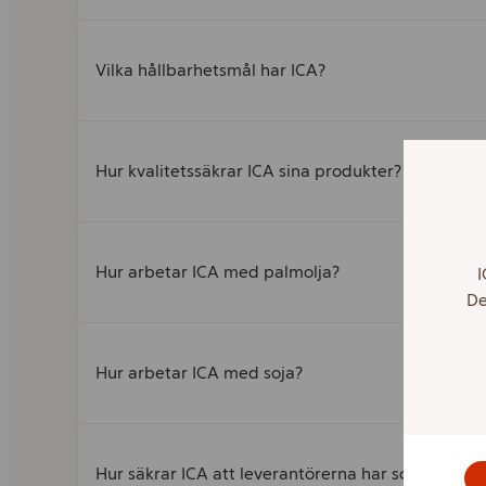
Vilka hållbarhetsmål har ICA?
Hur kvalitetssäkrar ICA sina produkter?
Hur arbetar ICA med palmolja?
I
De
Hur arbetar ICA med soja?
Hur säkrar ICA att leverantörerna har schyssta arb