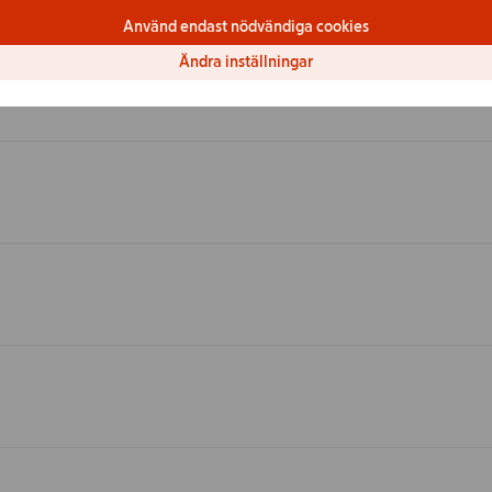
Använd endast nödvändiga cookies
Ändra inställningar
r?