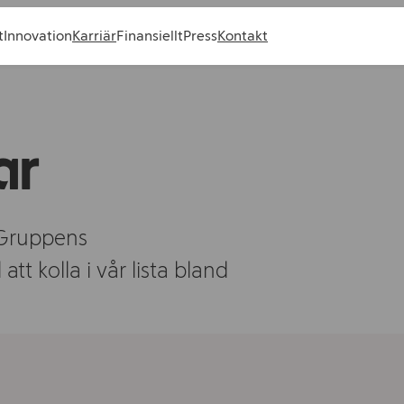
t
Innovation
Karriär
Finansiellt
Press
Kontakt
ar
 Gruppens
t kolla i vår lista bland