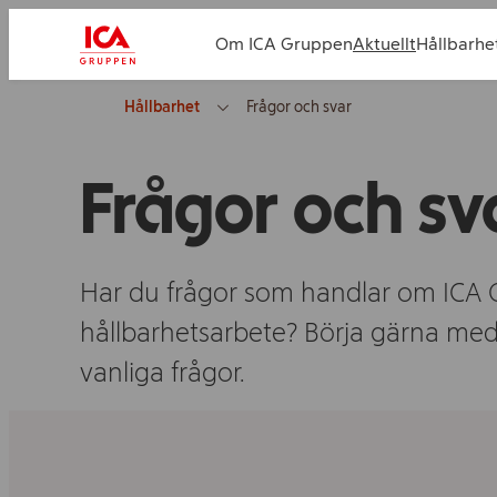
Om ICA Gruppen
Aktuellt
Hållbarhe
Hållbarhet
Frågor och svar
Frågor och sv
Har du frågor som handlar om ICA
hållbarhetsarbete? Börja gärna med at
vanliga frågor.