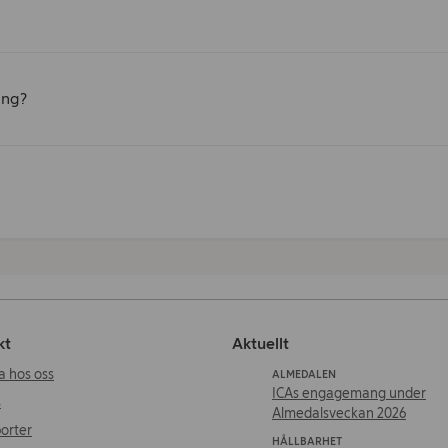
ing?
kt
Aktuellt
a hos oss
ALMEDALEN
ICAs engagemang under
s
Almedalsveckan 2026
orter
HÅLLBARHET