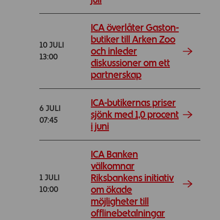
ICA överlåter Gaston-
butiker till Arken Zoo
10 JULI
och inleder
13:00
diskussioner om ett
partnerskap
ICA-butikernas priser
6 JULI
sjönk med 1,0 procent
07:45
i juni
ICA Banken
välkomnar
Riksbankens initiativ
1 JULI
om ökade
10:00
möjligheter till
offlinebetalningar