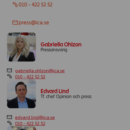
010 - 422 52 52
press@ica.se
Gabriella Ohlzon
Pressansvarig
gabriella.ohlzon@ica.se
010 - 422 52 52
Edvard Lind
Tf. chef Opinion och press
edvard.lind@ica.se
010 - 422 52 52