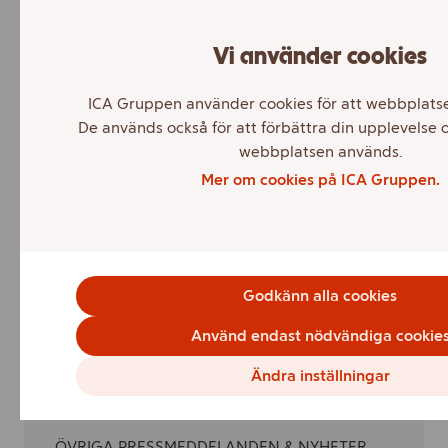
Prenumerera
Registrera din e-postadress för att få
Vi använder cookies
ICA Gruppens pressmeddelanden och
ICA Gruppen använder cookies för att webbplatse
rapporter direkt i din inkorg. Vid
De används också för att förbättra din upplevelse o
registreringen kommer du att skickas
webbplatsen används.
vidare till Cision som är en extern part
Mer om cookies på ICA Gruppen.
som ansvarar för ICA Gruppens
prenumerationer.
Anmäl dig
Godkänn alla cookies
Markera alla
Använd endast nödvändiga cookie
PRESSMEDDELANDEN & RAPPORTER
Ändra inställningar
Finansiell information
Rapporter
ÖVRIGA PRESSMEDDELANDEN & NYHETER