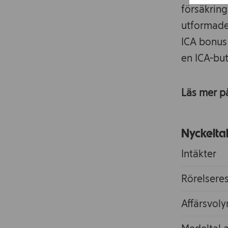
försäkring
utformade
ICA bonus
en ICA-but
Läs mer p
Nyckelta
Intäkter
Rörelsere
Affärsvol