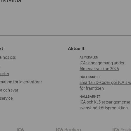
nställda
kt
Aktuellt
a hos oss
ALMEDALEN
ICAs engagemang under
s
Almedalsveckan 2026
orter
HÅLLBARHET
mation för leverantörer
Smarta 2D-koder gör ICA:s v
för framtiden
r och svar
HÅLLBARHET
service
ICA och KLS satsar gemens
svensk nötköttsproduktion