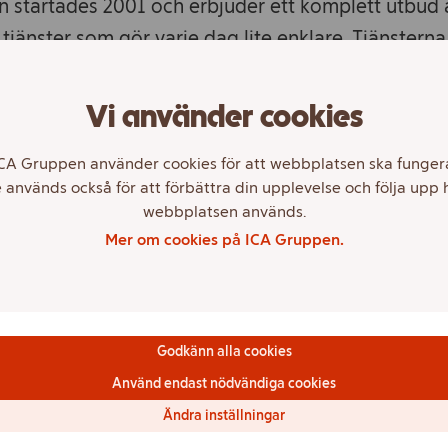
n startades 2001 och erbjuder ett komplett utbud 
a tjänster som gör varje dag lite enklare. Tjänstern
enskraftiga priser och avgifter, tydliga villkor och
Vi använder cookies
CA Gruppen använder cookies för att webbplatsen ska funger
ten bedrivs inom de två affärsområdena Privataff
 används också för att förbättra din upplevelse och följa upp 
fären.
webbplatsen används.
Mer om cookies på ICA Gruppen.
ns tjänster hanteras genom olika digitala kanaler
sociala medier, samt kundservice via telefon. En d
er finns även i ICA-butikerna.
Godkänn alla cookies
Använd endast nödvändiga cookies
5 driver ICA Banken även försäkringsverksamhet i 
Ändra inställningar
terbolaget ICA Försäkring. ICA Försäkring erbjude