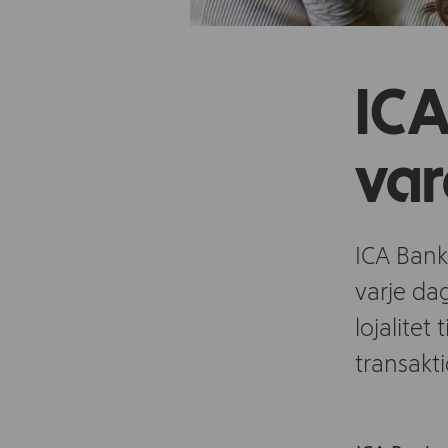
ICA
var
ICA Banke
varje da
lojalitet
transakt