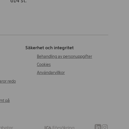
614 st.
Säkerhet och integritet
Behandling av personuppgifter
Cookies
Användarvillkor
aror redo
amt på