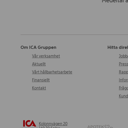
Medeltal a
Om ICA Gruppen
Hitta dire
Vår verksamhet
Jobb
Aktuellt
Pres
Vårt hållbarhetsarbete
Rapp
Finansiellt
Infor
Kontakt
Frågo
Kund
Kolonnvägen 20