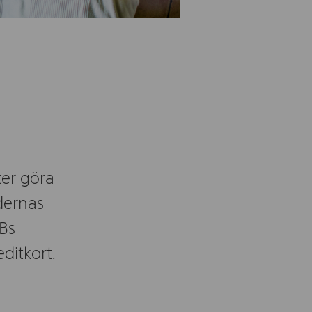
ter göra
ndernas
ABs
ditkort.