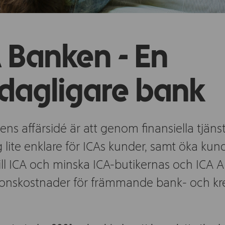
 Banken - En
dagligare bank
ns affärsidé är att genom finansiella tjäns
g lite enklare för ICAs kunder, samt öka ku
 till ICA och minska ICA-butikernas och ICA 
ionskostnader för främmande bank- och kre