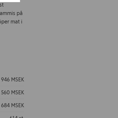
st
stammis på
öper mat i
 946 MSEK
560 MSEK
 684 MSEK