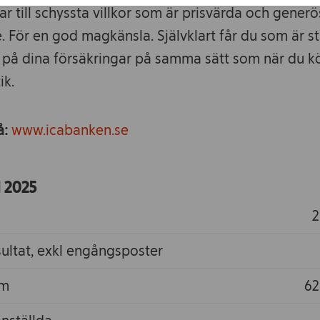
ar till schyssta villkor som är prisvärda och generö
. För en god magkänsla. Självklart får du som är 
 på dina försäkringar på samma sätt som när du k
ik.
å:
www.icabanken.se
l 2025
2
sultat, exkl engångsposter
ym
62