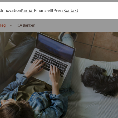
t
Innovation
Karriär
Finansiellt
Press
Kontakt
olag
ICA Banken