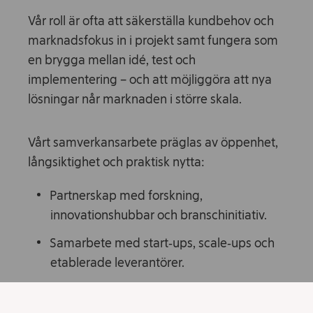
Vår roll är ofta att säkerställa kundbehov och
marknadsfokus in i projekt samt fungera som
en brygga mellan idé, test och
implementering – och att möjliggöra att nya
lösningar når marknaden i större skala.
Vårt samverkansarbete präglas av öppenhet,
långsiktighet och praktisk nytta:
Partnerskap med forskning,
innovationshubbar och branschinitiativ.
Samarbete med start‑ups, scale‑ups och
etablerade leverantörer.
Pilotprojekt och tester i verkliga miljöer.