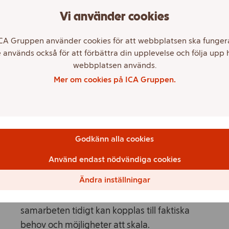
Dialog och samverkan med butiker och
Vi använder cookies
lokala aktörer.
Fokus på lösningar som kan bidra till
CA Gruppen använder cookies för att webbplatsen ska funger
systemförändring.
 används också för att förbättra din upplevelse och följa upp 
webbplatsen används.
Samverkan är både ett verktyg för
Mer om cookies på ICA Gruppen.
innovation och en förutsättning för
omställning.
Kopplat till strategi och genomförande
Godkänn alla cookies
Samverkan och öppen innovation är tätt
Använd endast nödvändiga cookies
integrerat med ICA Växas övriga uppdrag –
Ändra inställningar
från framsyn och strategi till sortiments‑ och
förpackningsutveckling. Det gör att
samarbeten tidigt kan kopplas till faktiska
behov och möjligheter att skala.