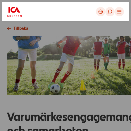
Avbryt
Tillbaka
Varumärkesengageman