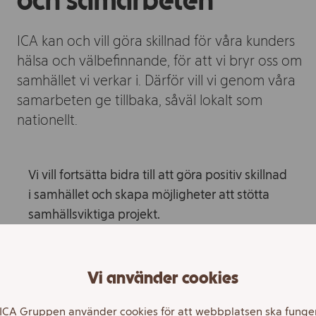
och samarbeten
ICA kan och vill göra skillnad för våra kunders
hälsa och välbefinnande, för att vi bryr oss om
samhället vi verkar i. Därför vill vi genom våra
samarbeten ge tillbaka, såväl lokalt som
nationellt.
Vi vill fortsätta bidra till att göra positiv skillnad
i samhället och skapa möjligheter att stötta
samhällsviktiga projekt.
På ICA tror vi att det är viktigt att inspirera fler
Vi använder cookies
människor till en sundare livsstil. Det gör vi
delvis genom vår idrottssponsring som främst
ICA Gruppen använder cookies för att webbplatsen ska funge