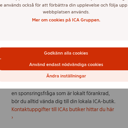
riktar in sig på barn och unga och samarbeten
e används också för att förbättra din upplevelse och följa upp
med organisationer som exempelvis
webbplatsen används.
Cancerfonden. För oss på ICA hänger mat och
Mer om cookies på ICA Gruppen.
hälsa ihop.
Lokal sponsring
Godkänn alla cookies
ICA-butikerna runt om i Sverige står för en stor
och viktig del av ICA Gruppens sponsring. ICA-
Använd endast nödvändiga cookies
butikernas lokala engagemang i
Ändra inställningar
idrottsklubbar, kulturevenemang och social
sponsring är betydelsefullt och viktigt. Har du
en sponsringsfråga som är lokalt förankrad,
bör du alltid vända dig till din lokala ICA-butik.
Kontaktuppgifter till ICAs butiker hittar du här
›