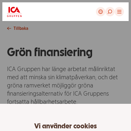
Avbryt
Tillbaka
Grön finansiering
ICA Gruppen har länge arbetat målinriktat
med att minska sin klimatpåverkan, och det
gröna ramverket möjliggör gröna
finansieringsalternativ för ICA Gruppens
fortsatta hållbarhetsarbete.
ICA Gruppen, Green Bond Report 2025
Vi använder cookies