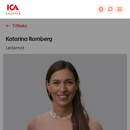
Avbryt
Tillbaka
Katarina Romberg
Ledamot