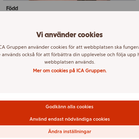
Född
1979
Utbildning
Vi använder cookies
Civilekonom
CA Gruppen använder cookies för att webbplatsen ska funger
Övriga uppdrag
 används också för att förbättra din upplevelse och följa upp 
Vd AMF Fonder AB och kapitalför valtningschef AMF
webbplatsen används.
Tjänstepension AB. Styrelseordförande i AMF
Mer om cookies på ICA Gruppen.
Fastigheter AB. Styrelseledamot i Rikshem intressenter
AB och Urban Escape AB.
Erfarenhet
Chef Alternativa investeringar och fastigheter på AMF
Godkänn alla cookies
Tjänstepension. Transaktionsansvarig strukturerad
finansiering på SEB.
Använd endast nödvändiga cookies
Utskott
Ändra inställningar
Medlem i revisionsutskottet.