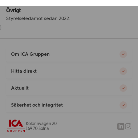
Övrigt
Styrelseledamot sedan 2022.
}
Om ICA Gruppen
Hitta direkt
Aktuellt
Säkerhet och integritet
Kolonnvägen 20
169 70 Solna