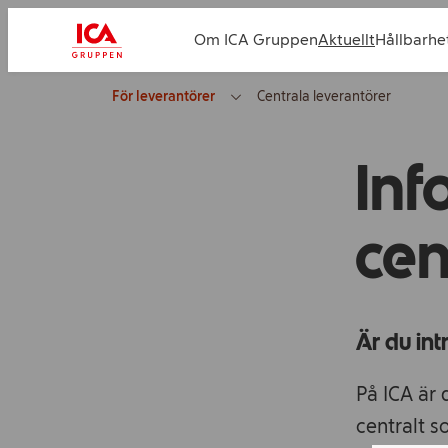
Om ICA Gruppen
Aktuellt
Hållbarhe
För leverantörer
Centrala leverantörer
Inf
cen
Är du int
På ICA är
centralt s