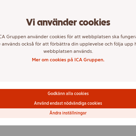
ererar till en större region eller till hela landet. 
erantör är intresserad av att bli leverantör till ICA
Vi använder cookies
ill minst 20 butiker i ditt närområde och ha kapacit
 eller hela landet. Dessutom måste ni ha en säljplan
CA Gruppen använder cookies för att webbplatsen ska funger
till nya butiker både på kort och lång sikt.
 används också för att förbättra din upplevelse och följa upp 
webbplatsen används.
Mer om cookies på ICA Gruppen.
formation klicka här ›
an central leverantör?
Godkänn alla cookies
n är central leverantör och har några frågor kan
Använd endast nödvändiga cookies
ända dig direkt till kategori- eller inköpschef elle
Ändra inställningar
ekt i
LevNet Portalen ›