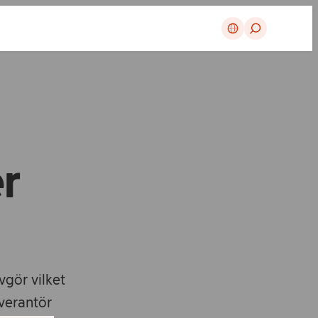
Avbryt
er
gör vilket
everantör