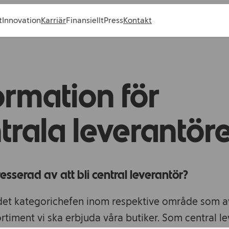
t
Innovation
Karriär
Finansiellt
Press
Kontakt
ormation för
trala leverantör
resserad av att bli central leverantör?
 det kategorichefen inom respektive område som av
ortiment vi ska erbjuda våra butiker. Som central l