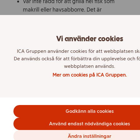
Var inte rädd för att grilla hel fisk som
makrill eller havsabborre. Det är
fantastiskt gott och enklare än vad man
kan tro. Gör några snitt i sidan på fisken
så att skinnet blir krispigt och värmen
Vi använder cookies
går igenom.
ICA Gruppen använder cookies för att webbplatsen sk
De används också för att förbättra din upplevelse och f
Undersökningens resultat i
webbplatsen används.
Mer om cookies på ICA Gruppen.
korthet
21 procent tycker att det är ganska eller
väldigt svårt att krydda mat så att
smaken blir som de vill.
Godkänn alla cookies
Det som flest vill bli bättre på att laga är
Använd endast nödvändiga cookies
fisk och skaldjur, vilket 45 procent
Ändra inställningar
uppger.