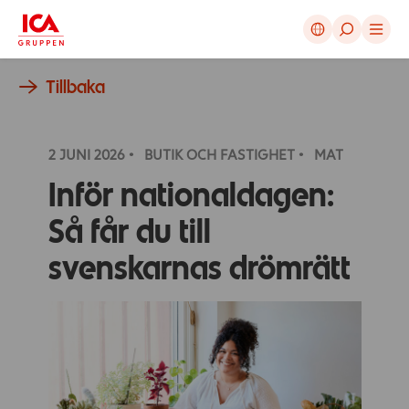
Avbryt
Tillbaka
2 JUNI
2026
BUTIK OCH FASTIGHET
MAT
Inför nationaldagen:
Så får du till
svenskarnas drömrätt