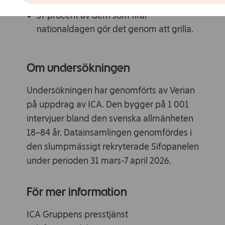
37 procent av dem som firar
nationaldagen gör det genom att grilla.
Om undersökningen
Undersökningen har genomförts av Verian
på uppdrag av ICA. Den bygger på 1 001
intervjuer bland den svenska allmänheten
18–84 år. Datainsamlingen genomfördes i
den slumpmässigt rekryterade Sifopanelen
under perioden 31 mars-7 april 2026.
För mer information
ICA Gruppens presstjänst