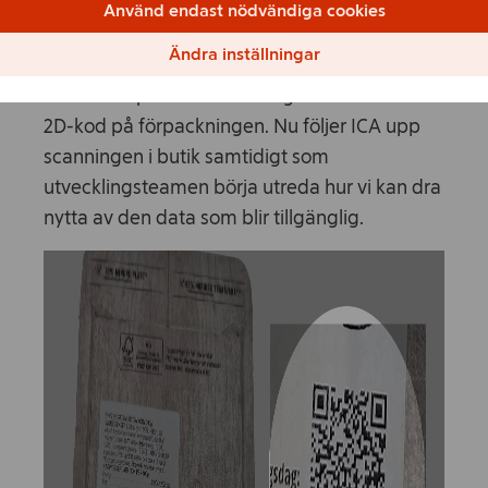
Använd endast nödvändiga cookies
Första produkten med 2D-kod är här
Ändra inställningar
I maj lanserades ICA I love Eco Salsiccia som
den första produkten i Sverige med enbart
2D-kod på förpackningen. Nu följer ICA upp
scanningen i butik samtidigt som
utvecklingsteamen börja utreda hur vi kan dra
nytta av den data som blir tillgänglig.