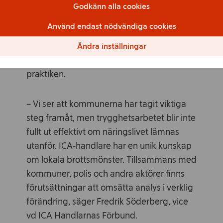
brottsutsatta branscher. För att vända
Godkänn alla cookies
utvecklingen räcker det inte med
Använd endast nödvändiga cookies
fungerande strukturer på pappret –
trygghetsarbetet måste också bygga på
Ändra inställningar
samverkan med dem som drabbas i
praktiken.
– Vi ser att kommunerna har tagit viktiga
steg framåt, men trygghetsarbetet blir inte
fullt ut effektivt om näringslivet lämnas
utanför. ICA‑handlare har en unik kunskap
om lokala brottsmönster. Tillsammans med
kommuner, polis och andra aktörer finns
förutsättningar att omsätta analys i verklig
förändring, säger Fredrik Söderberg, vice
vd ICA Handlarnas Förbund.