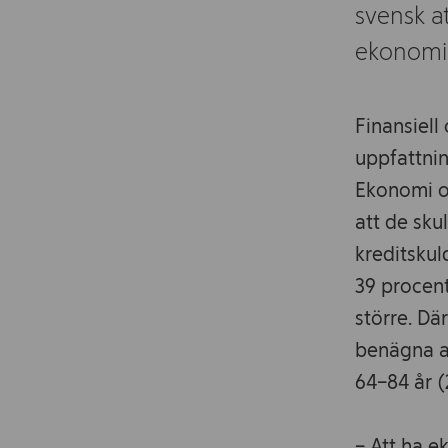
svensk at
ekonomi
Finansiell
uppfattni
Ekonomi oc
att de sku
kreditskul
39 procen
större. Dä
benägna a
64–84 år (
– Att ha e