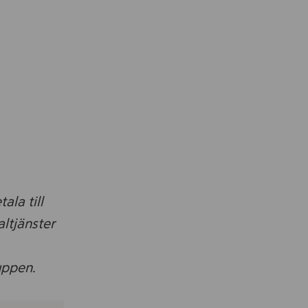
ala till
altjänster
uppen.