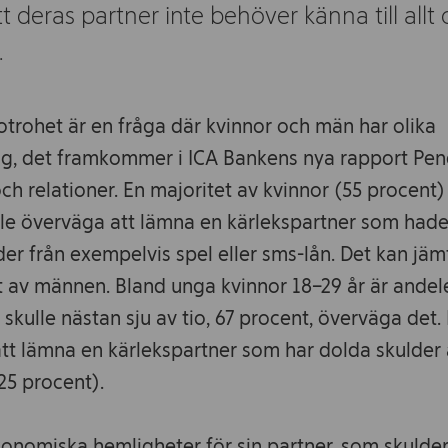
t deras partner inte behöver känna till all
.
 otrohet är en fråga där kvinnor och män har olika
ng, det framkommer i ICA Bankens nya rapport Pen
h relationer. En majoritet av kvinnor (55 procent
lle överväga att lämna en kärlekspartner som had
der från exempelvis spel eller sms-lån. Det kan jä
t av männen. Bland unga kvinnor 18–29 år är ande
r skulle nästan sju av tio, 67 procent, överväga det.
tt lämna en kärlekspartner som har dolda skulder
25 procent).
konomiska hemligheter för sin partner, som skulder