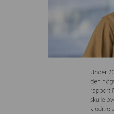
Under 20
den högs
rapport P
skulle ö
kreditrel