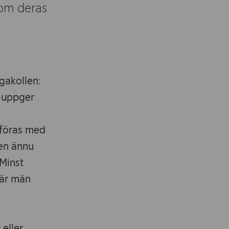
t om deras
gakollen:
) uppger
e
mföras med
len ännu
 Minst
 är män
 eller