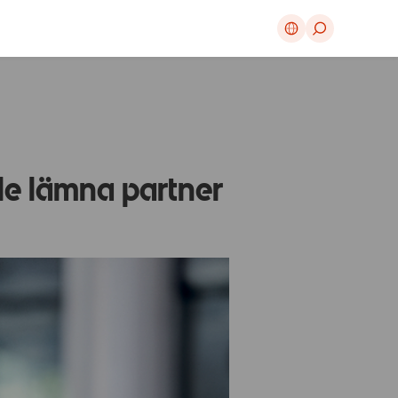
Avbryt
lle lämna partner