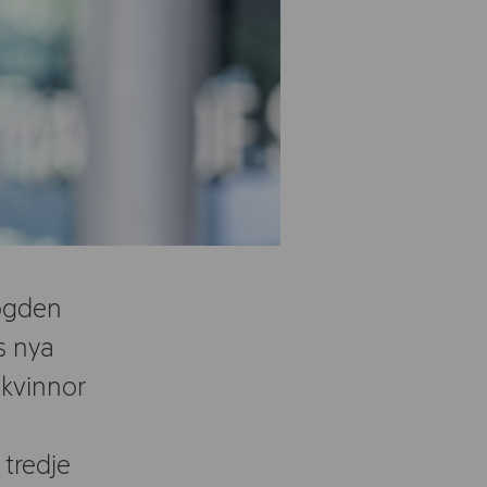
ogden
s nya
 kvinnor
 tredje