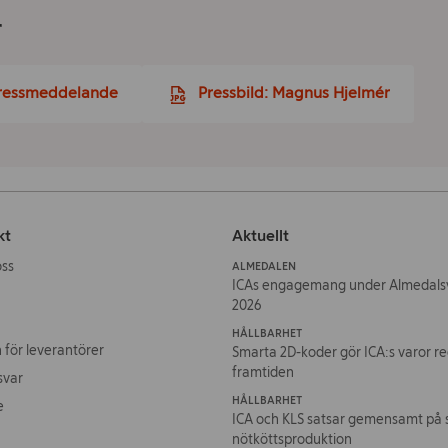
r
ressmeddelande
Pressbild: Magnus Hjelmér
kt
Aktuellt
oss
ALMEDALEN
ICAs engagemang under Almedals
2026
HÅLLBARHET
 för leverantörer
Smarta 2D-koder gör ICA:s varor re
framtiden
svar
HÅLLBARHET
e
ICA och KLS satsar gemensamt på 
nötköttsproduktion