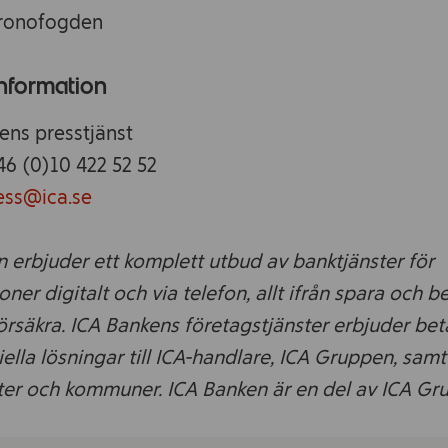
 Kronofogden
information
ens presstjänst
46 (0)10 422 52 52
ess@ica.se
 erbjuder ett komplett utbud av banktjänster för
ner digitalt och via telefon, allt ifrån spara och bet
örsäkra. ICA Bankens företagstjänster erbjuder bet
iella lösningar till ICA-handlare, ICA Gruppen, samt
er och kommuner. ICA Banken är en del av ICA Gr