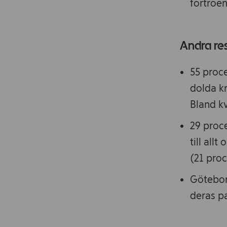
förtroen
Andra res
55 proc
dolda k
Bland kv
29 proc
till all
(21 pro
Götebor
deras pa