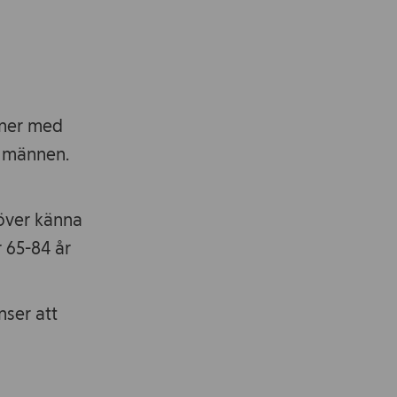
tner med
v männen.
höver känna
r 65-84 år
ser att