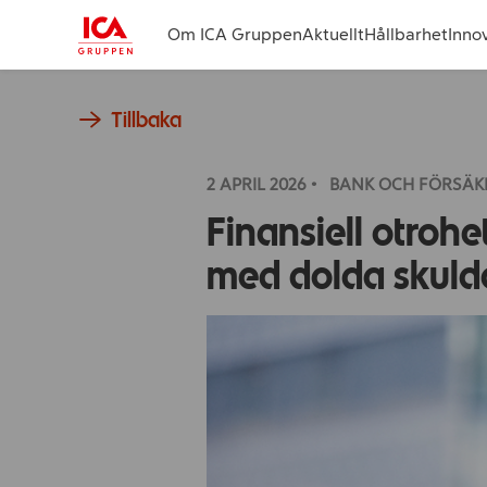
Om ICA Gruppen
Aktuellt
Hållbarhet
Inno
Tillbaka
2 APRIL
2026
BANK OCH FÖRSÄK
Finansiell otrohe
med dolda skuld