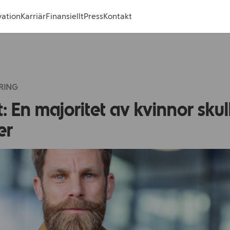
vation
Karriär
Finansiellt
Press
Kontakt
RING
t: En majoritet av kvinnor sku
er