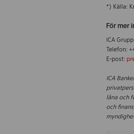
*) Källa:
För mer 
ICA Grupp
Telefon: +
E-post:
pr
ICA Banken
privatperso
låna och f
och finans
myndighet