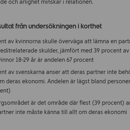
de och ärlighet minskar i relationen.
ultat från undersökningen i korthet
ent av kvinnorna skulle överväga att lämna en par
reditrelaterade skulder, jämfört med 39 procent a
innor 18-29 år är andelen 67 procent
ent av svenskarna anser att deras partner inte be
t om deras ekonomi. Andelen är lägst bland persone
cent)
gsområdet är det område där flest (39 procent) an
rtner inte måste känna till allt om deras ekonomi