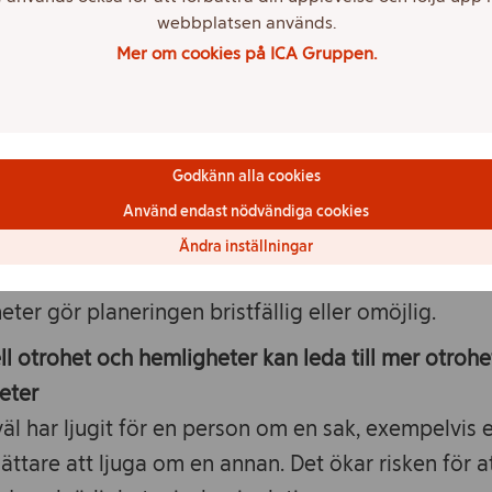
webbplatsen används.
ulder påverkar den gemensamma ekonomin
Mer om cookies på ICA Gruppen.
liga skulder, krediter eller avtal kan påverka er bå
 kan era möjligheter att ta gemensamma lån och
sämre.
Godkänn alla cookies
isk för otrygga livsval
Använd endast nödvändiga cookies
örändringar, som att köpa hus, byta jobb, skaffa ba
Ändra inställningar
ra sig, kräver att man har realistisk kunskap om 
ter gör planeringen bristfällig eller omöjlig.
ll otrohet och hemligheter kan leda till mer otrohe
eter
äl har ljugit för en person om en sak, exempelvis
 lättare att ljuga om en annan. Det ökar risken för a