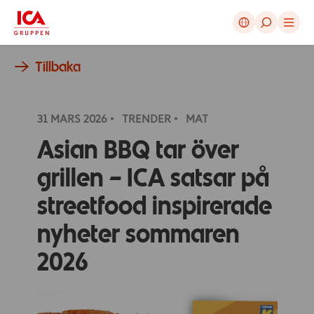
Avbryt
Tillbaka
31 MARS
2026
TRENDER
MAT
Asian BBQ tar över
grillen – ICA satsar på
streetfood inspirerade
nyheter sommaren
2026