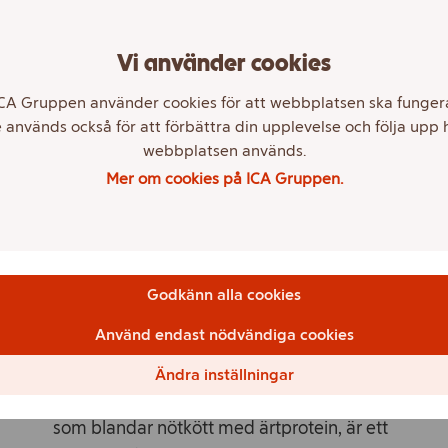
det enklare att äta mer växtbaserat i
vardagen. Färsen i vårens nyheter består
Vi använder cookies
av cirka 25-30 procent ärtfärs och 60
procent nötfärs – resterande del är
CA Gruppen använder cookies för att webbplatsen ska funger
potatisflingor och kryddor. Årets nyheter
 används också för att förbättra din upplevelse och följa upp 
är:
webbplatsen används.
Mer om cookies på ICA Gruppen.
ICA Kebabspett på hushållsfärs
ICA Burgare av hushållsfärs (frysta)
Godkänn alla cookies
− Vi ser att tillgången på vissa grillfavoriter,
Använd endast nödvändiga cookies
som nötkött och kyckling, har varierat
under året. Vi vill därför inspirera till nya
Ändra inställningar
favoriter på grillen – där vår hushållsfärs,
som blandar nötkött med ärtprotein, är ett