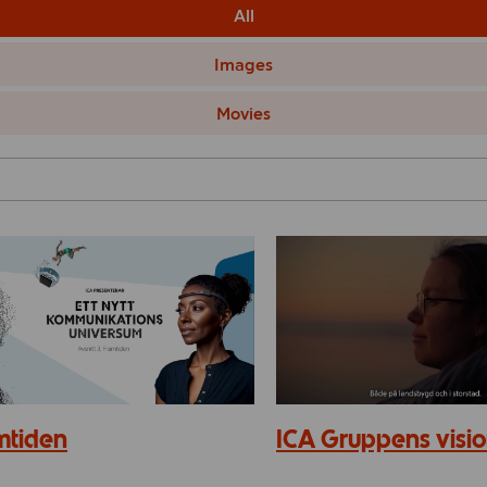
All
Images
Movies
mtiden
ICA Gruppens visi