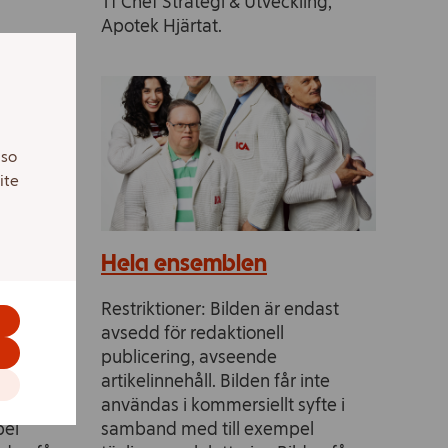
Tf Chef Strategi & Utveckling,
Apotek Hjärtat.
lso
ite
Hela ensemblen
endast
Restriktioner: Bilden är endast
avsedd för redaktionell
publicering, avseende
 inte
artikelinnehåll. Bilden får inte
syfte i
användas i kommersiellt syfte i
pel
samband med till exempel