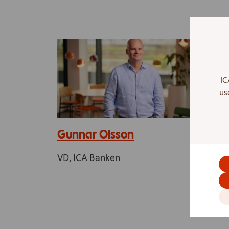
IC
us
Gunnar Olsson
Cla
VD, ICA Banken
Styr