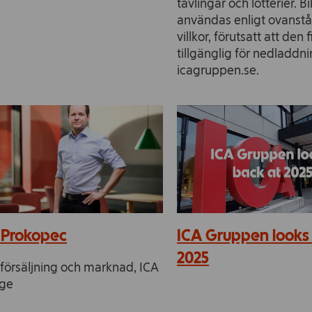
tävlingar och lotterier. B
användas enligt ovanst
villkor, förutsatt att den 
tillgänglig för nedladdn
icagruppen.se.
 Prokopec
ICA Gruppen looks
2025
försäljning och marknad, ICA
ige