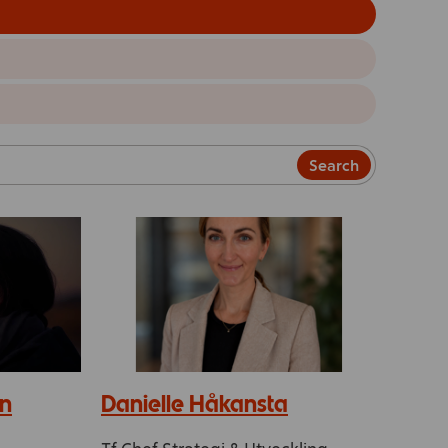
Search
on
Danielle Håkansta