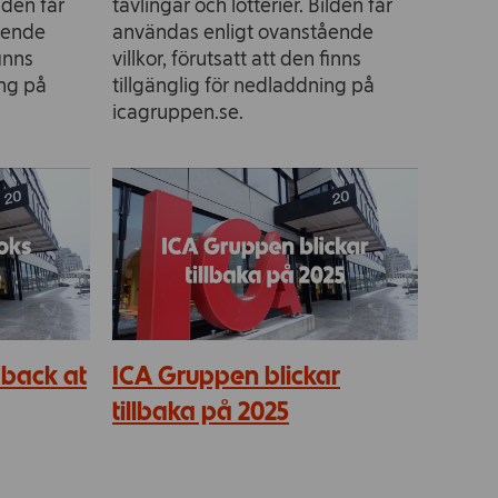
ilden får
tävlingar och lotterier. Bilden får
ående
användas enligt ovanstående
finns
villkor, förutsatt att den finns
ing på
tillgänglig för nedladdning på
icagruppen.se.
 back at
ICA Gruppen blickar
tillbaka på 2025