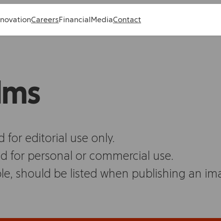
nnovation
Careers
Financial
Media
Contact
lms
for editorial use only.
d for personal or commercial use.
le, should be listed when publishing an im