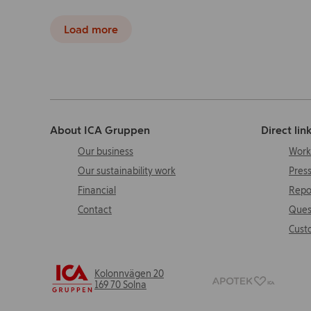
Load more
About ICA Gruppen
Direct lin
Our business
Work
Our sustainability work
Pres
Financial
Repo
Contact
Ques
Cust
Kolonnvägen 20
169 70 Solna