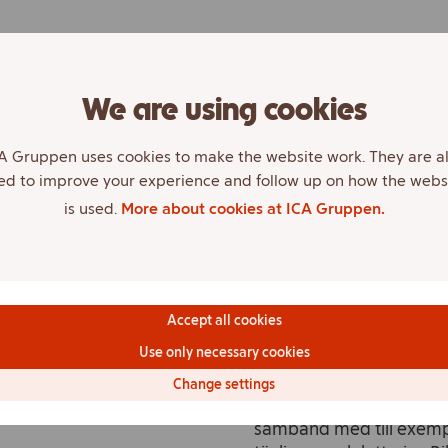
We are using cookies
A Gruppen uses cookies to make the website work. They are a
ed to improve your experience and follow up on how the webs
is used.
More about cookies at ICA Gruppen.
es Seldeby
ICA-Stig
elseledamot, ICA Gruppen.
Restriktioner: Bilden är 
Accept all cookies
avsedd för redaktionell
Use only necessary cookies
publicering, avseende
artikelinnehåll. Bilden får
Change settings
användas i kommersiellt 
samband med till exem