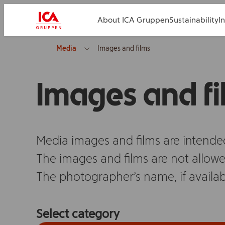
About ICA Gruppen
Sustainability
I
Media
Images and films
Images and fi
Media images and films are intended 
The images and films are not allowe
The photographer’s name, if availab
Select category